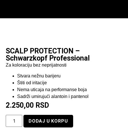
Početna
/
Serum za kosu
/ SCALP PROTECTION –
Schwarzkopf Professional
SCALP PROTECTION –
Schwarzkopf Professional
Za koloraciju bez neprijatnosti
Stvara nežnu barijeru
Štiti od iritacije
Nema uticaja na performanse boja
Sadrži umirujući alantoin i pantenol
2.250,00
RSD
DODAJ U KORPU