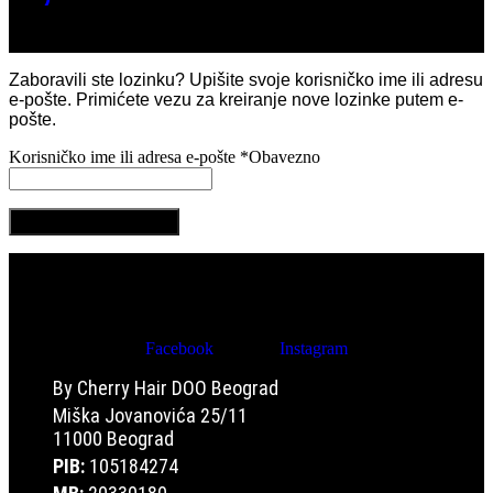
Zaboravili ste lozinku? Upišite svoje korisničko ime ili adresu
e-pošte. Primićete vezu za kreiranje nove lozinke putem e-
pošte.
Korisničko ime ili adresa e-pošte
*
Obavezno
RESETUJ LOZINKU
Facebook
Youtube
Instagram
By Cherry Hair DOO Beograd
Miška Jovanovića 25/11
11000 Beograd
PIB:
105184274