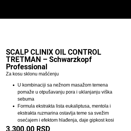
Početna
/
Maska za kosu
/ SCALP CLINIX OIL
CONTROL TRETMAN – Schwarzkopf Professional
SCALP CLINIX OIL CONTROL
TRETMAN – Schwarzkopf
Professional
Za kosu sklonu mašćenju
U kombinaciji sa nežnom masažom temena
pomaže u otpušavanju pora i uklanjanju viška
sebuma
Formula ekstrakta lista eukaliptusa, mentola i
ekstrakta ruzmarina ostavlja teme sa svežim
osećajem i efektom hlađenja, daje gipkost kosi
3.300,00
RSD