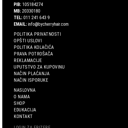
PIB:
105184274
MB:
20330180
TEL:
011 241 643 9
EMAIL:
info@bycherryhair.com
POLITIKA PRIVATNOSTI
OPŠTI USLOVI
POLITIKA KOLAČIĆA
PRAVA POTROŠAČA
REKLAMACIJE
UPUTSTVO ZA KUPOVINU
NAČIN PLAĆANJA
NAČIN ISPORUKE
NASLOVNA
O NAMA
SHOP
EDUKACIJA
KONTAKT
LOGIN ZA FRIZERE