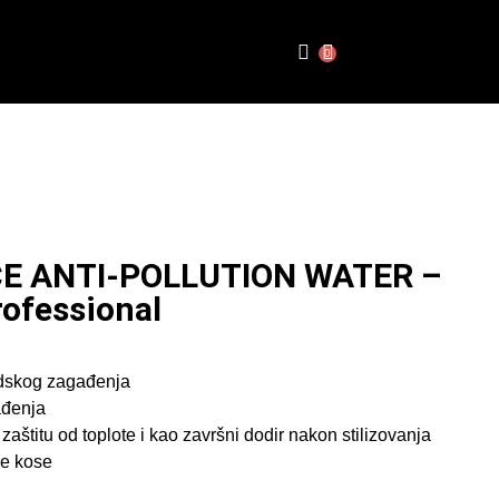
0
E ANTI-POLLUTION WATER –
ofessional
adskog zagađenja
ađenja
 zaštitu od toplote i kao završni dodir nakon stilizovanja
že kose