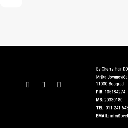
By Cherry Hair D
Miška Jovanovića
11000 Beograd
PIB:
105184274
MB:
20330180
TEL:
011 241 643
EMAIL:
info@bych