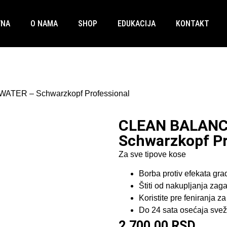
VNA
O NAMA
SHOP
EDUKACIJA
KONTAKT
TER – Schwarzkopf Professional
CLEAN BALANC
Schwarzkopf Pr
Za sve tipove kose
Borba protiv efekata gr
Štiti od nakupljanja zag
Koristite pre feniranja za
Do 24 sata osećaja sve
2.700,00
RSD