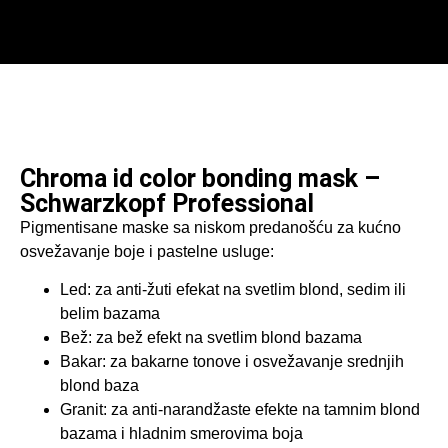
Početna
/
Maska za kosu
/ Chroma id color bonding mask
– Schwarzkopf Professional
Chroma id color bonding mask –
Schwarzkopf Professional
Pigmentisane maske sa niskom predanošću za kućno
osvežavanje boje i pastelne usluge:
Led: za anti-žuti efekat na svetlim blond, sedim ili
belim bazama
Bež: za bež efekt na svetlim blond bazama
Bakar: za bakarne tonove i osvežavanje srednjih
blond baza
Granit: za anti-narandžaste efekte na tamnim blond
bazama i hladnim smerovima boja