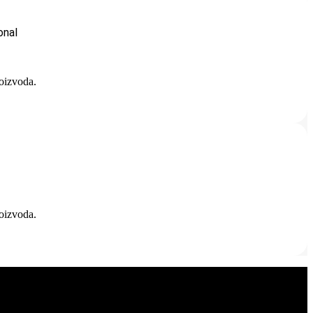
nal
roizvoda.
roizvoda.