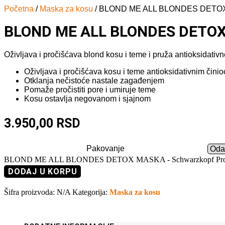
Početna
/
Maska za kosu
/ BLOND ME ALL BLONDES DETOX M
BLOND ME ALL BLONDES DETOX 
Oživljava i pročišćava blond kosu i teme i pruža antioksidativne
Oživljava i pročišćava kosu i teme antioksidativnim čini
Otklanja nečistoće nastale zagađenjem
Pomaže pročistiti pore i umiruje teme
Kosu ostavlja negovanom i sjajnom
3.950,00
RSD
Pakovanje
BLOND ME ALL BLONDES DETOX MASKA - Schwarzkopf Profess
DODAJ U KORPU
Šifra proizvoda:
N/A
Kategorija:
Maska za kosu