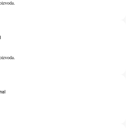
roizvoda.
l
roizvoda.
nal