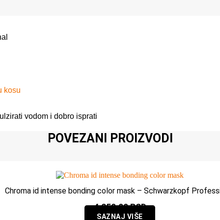
nal
u kosu
zirati vodom i dobro isprati
POVEZANI PROIZVODI
Chroma id intense bonding color mask – Schwarzkopf Profess
4.250,00
RSD
SAZNAJ VIŠE