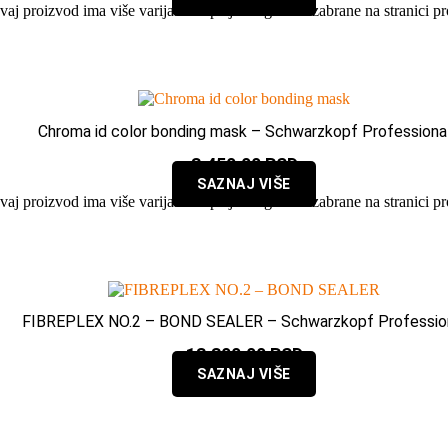
vaj proizvod ima više varijanti. Opcije mogu biti izabrane na stranici p
Chroma id color bonding mask – Schwarzkopf Professiona
3.450,00
RSD
SAZNAJ VIŠE
vaj proizvod ima više varijanti. Opcije mogu biti izabrane na stranici p
FIBREPLEX NO.2 – BOND SEALER – Schwarzkopf Professio
13.300,00
RSD
SAZNAJ VIŠE